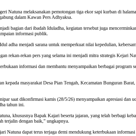
ri Natuna melaksanakan pemotongan tiga ekor sapi kurban di halaman
ergabung dalam Kawan Pers Adhyaksa.
enjadi bagian dari ibadah Iduladha, kegiatan tersebut juga mencerm
ampaian informasi publik.
ul adha menjadi sarana untuk memperkuat nilai kepedulian, kebersa
gan rekan-rekan pers yang selama ini menjadi mitra strategis Kejari 
terbukaan informasi dan membantu menyampaikan berbagai program ser
urkan kepada masyarakat Desa Pian Tengah, Kecamatan Bunguran Barat, 
anipar saat dikonfirmasi kamis (28/5/26) menyampaikan apresiasi dan u
ha tahun ini.
atuna, khususnya Bapak Kajari beserta jajaran, yang telah berbagi k
h terjalin dengan baik,” ungkapnya.
ejari Natuna dapat terus terjaga demi mendukung keterbukaan informas