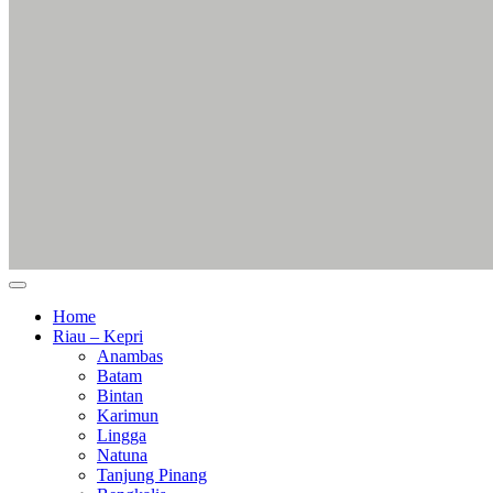
Home
Riau – Kepri
Anambas
Batam
Bintan
Karimun
Lingga
Natuna
Tanjung Pinang