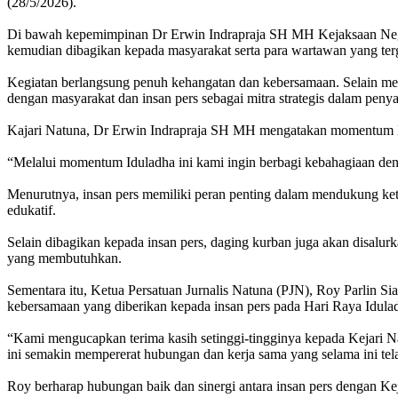
(28/5/2026).
‎Di bawah kepemimpinan Dr Erwin Indrapraja SH MH Kejaksaan Nege
kemudian dibagikan kepada masyarakat serta para wartawan yang t
‎Kegiatan berlangsung penuh kehangatan dan kebersamaan. Selain m
dengan masyarakat dan insan pers sebagai mitra strategis dalam peny
‎Kajari Natuna, Dr Erwin Indrapraja SH MH mengatakan momentum Id
‎“Melalui momentum Iduladha ini kami ingin berbagi kebahagiaan den
‎Menurutnya, insan pers memiliki peran penting dalam mendukung ke
edukatif.
‎Selain dibagikan kepada insan pers, daging kurban juga akan disal
yang membutuhkan.
‎Sementara itu, Ketua Persatuan Jurnalis Natuna (PJN), Roy Parlin Si
kebersamaan yang diberikan kepada insan pers pada Hari Raya Idulad
‎“Kami mengucapkan terima kasih setinggi-tingginya kepada Kejari N
ini semakin mempererat hubungan dan kerja sama yang selama ini tela
‎Roy berharap hubungan baik dan sinergi antara insan pers dengan K