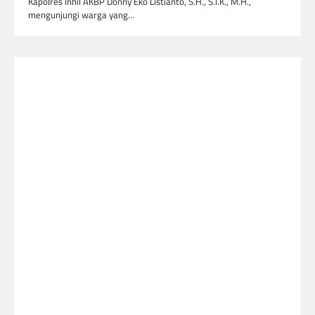
Kapolres Inhil AKBP Donny Eko Listianto, S.H., S.I.K., M.H.,
mengunjungi warga yang…