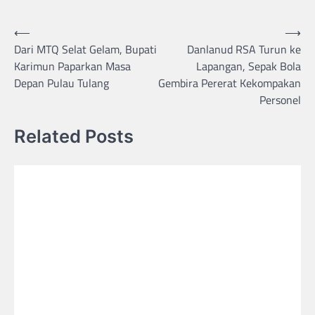
Post
⟵
⟶
Dari MTQ Selat Gelam, Bupati
Danlanud RSA Turun ke
navigation
Karimun Paparkan Masa
Lapangan, Sepak Bola
Depan Pulau Tulang
Gembira Pererat Kekompakan
Personel
Related Posts