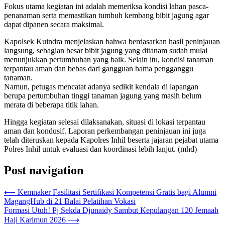
Fokus utama kegiatan ini adalah memeriksa kondisi lahan pasca-
penanaman serta memastikan tumbuh kembang bibit jagung agar
dapat dipanen secara maksimal.
​Kapolsek Kuindra menjelaskan bahwa berdasarkan hasil peninjauan
langsung, sebagian besar bibit jagung yang ditanam sudah mulai
menunjukkan pertumbuhan yang baik. Selain itu, kondisi tanaman
terpantau aman dan bebas dari gangguan hama pengganggu
tanaman.
​Namun, petugas mencatat adanya sedikit kendala di lapangan
berupa pertumbuhan tinggi tanaman jagung yang masih belum
merata di beberapa titik lahan.
​Hingga kegiatan selesai dilaksanakan, situasi di lokasi terpantau
aman dan kondusif. Laporan perkembangan peninjauan ini juga
telah diteruskan kepada Kapolres Inhil beserta jajaran pejabat utama
Polres Inhil untuk evaluasi dan koordinasi lebih lanjut. (mhd)
Post navigation
⟵
Kemnaker Fasilitasi Sertifikasi Kompetensi Gratis bagi Alumni
MagangHub di 21 Balai Pelatihan Vokasi
Formasi Utuh! Pj Sekda Djunaidy Sambut Kepulangan 120 Jemaah
Haji Karimun 2026
⟶