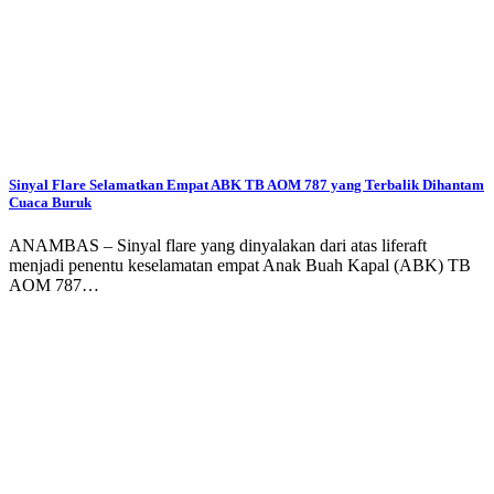
Sinyal Flare Selamatkan Empat ABK TB AOM 787 yang Terbalik Dihantam
Cuaca Buruk
ANAMBAS – Sinyal flare yang dinyalakan dari atas liferaft
menjadi penentu keselamatan empat Anak Buah Kapal (ABK) TB
AOM 787…