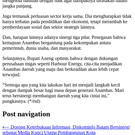
mengelola bantuan dengan baik agar dampaknya dirasakan dalam
jangka panjang.
Juga termasuk perluasan sector kerja sama. Dia mengharapkan tidak
hanya terbatas pada pendidikan dan ekonomi, tetapi merambah ke
pemberdayaan sosial dan sektor strategis lainnya.
Dan, harapan lainnya adanya sinergi tiga pilar. Penegasan bahwa
kemajuan Anambas bergantung pada kekompakan antara
pemerintah, dunia usaha, dan masyarakat.
Selanjutnya, Bupati Aneng optimis bahwa dengan dukungan
perusahaan migas seperti Harbour Energy, cita-cita menjadikan
Anambas daerah yang maju dan berkeadilan akan lebih cepat
terwujud.
“Semoga apa yang kita lakukan hari ini menjadi langkah kecil
dengan dampak besar bagi masa depan generasi Anambas. Mari
terus bersinergi membangun daerah yang kita cintai ini,”
pungkasnya. (*/rsd)
Post navigation
⟵
Dorong Keterbukaan Informasi, Diskominfo Batam Bersinergi
sebagai Media Kunci Utama Pembangunan Kota