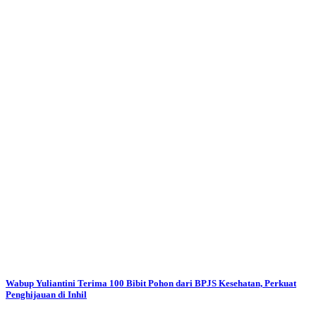
Wabup Yuliantini Terima 100 Bibit Pohon dari BPJS Kesehatan, Perkuat
Penghijauan di Inhil