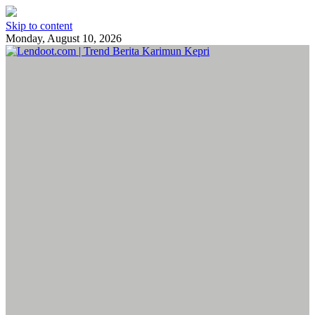
Skip to content
Monday, August 10, 2026
Lendoot.com | Trend Berita Karimun Kepri
Berita Terkini & Aktual