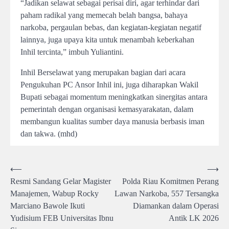
“Jadikan selawat sebagai perisai diri, agar terhindar dari
paham radikal yang memecah belah bangsa, bahaya
narkoba, pergaulan bebas, dan kegiatan-kegiatan negatif
lainnya, juga upaya kita untuk menambah keberkahan
Inhil tercinta,” imbuh Yuliantini.
Inhil Berselawat yang merupakan bagian dari acara
Pengukuhan PC Ansor Inhil ini, juga diharapkan Wakil
Bupati sebagai momentum meningkatkan sinergitas antara
pemerintah dengan organisasi kemasyarakatan, dalam
membangun kualitas sumber daya manusia berbasis iman
dan takwa. (mhd)
Post
⟵
⟶
Resmi Sandang Gelar Magister
Polda Riau Komitmen Perang
navigation
Manajemen, Wabup Rocky
Lawan Narkoba, 557 Tersangka
Marciano Bawole Ikuti
Diamankan dalam Operasi
Yudisium FEB Universitas Ibnu
Antik LK 2026