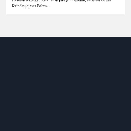
Presiden RI terkait ketahanan pangan nasional, Personel Polsek
Kuindra jajaran Polres…