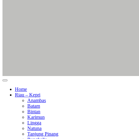
Home
Riau – Kepri
Anambas
Batam
Bintan
Karimun
Lingga
Natuna
Tanjung Pinang