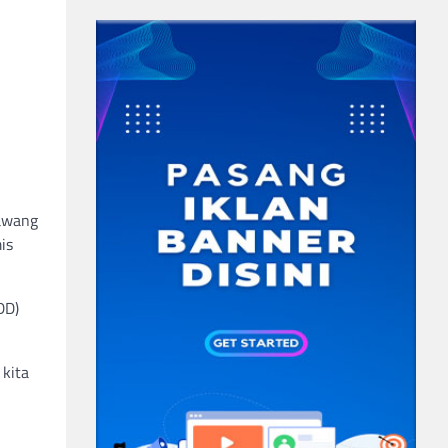
Sawang
is
DD)
 kita