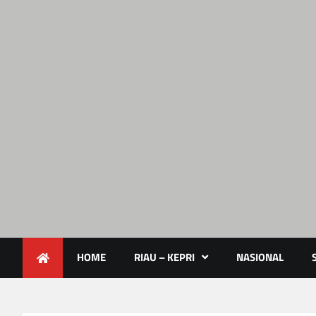
Lendoot.com | Trend Berita 
Berita Terkini & Aktual
HOME
RIAU – KEPRI
NASIONAL