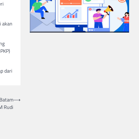
ri
i akan
ang
BPKP)
p dari
 Batam
⟶
M Rudi