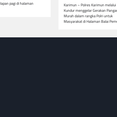
lapan pagi di halaman
Karimun – Polres Karimun melalui
Kundur menggelar Gerakan Panga
Murah dalam rangka Polri untuk
Masyarakat di Halaman Balai Pe