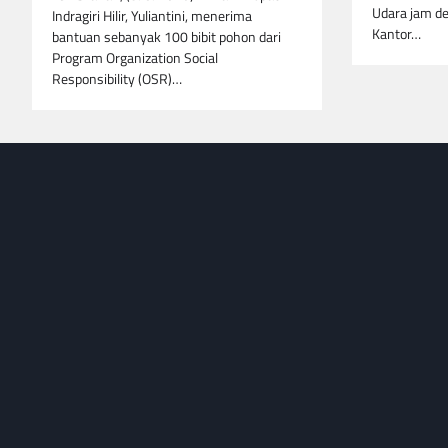
Udara jam de
Indragiri Hilir, Yuliantini, menerima
Kantor…
bantuan sebanyak 100 bibit pohon dari
Program Organization Social
Responsibility (OSR)…