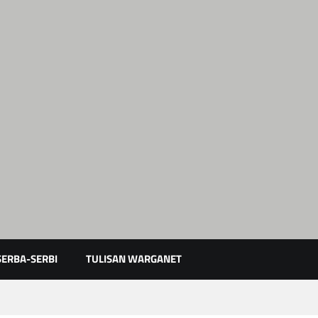
Karimun Kepri
SERBA-SERBI
TULISAN WARGANET