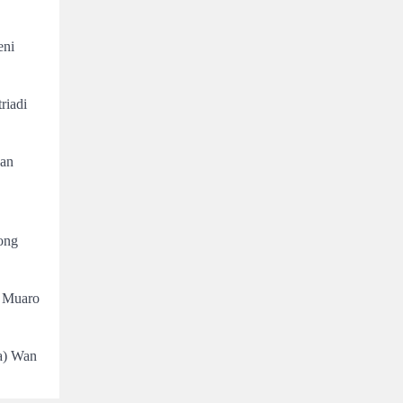
eni
riadi
wan
ong
r Muaro
a) Wan