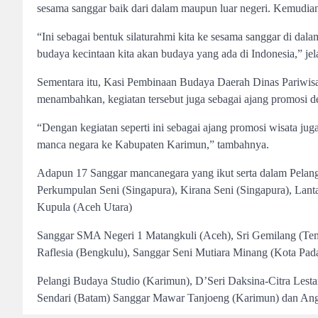
sesama sanggar baik dari dalam maupun luar negeri. Kemudian
“Ini sebagai bentuk silaturahmi kita ke sesama sanggar di dala
budaya kecintaan kita akan budaya yang ada di Indonesia,” jel
Sementara itu, Kasi Pembinaan Budaya Daerah Dinas Pariwis
menambahkan, kegiatan tersebut juga sebagai ajang promosi d
“Dengan kegiatan seperti ini sebagai ajang promosi wisata j
manca negara ke Kabupaten Karimun,” tambahnya.
Adapun 17 Sanggar mancanegara yang ikut serta dalam Pelangi
Perkumpulan Seni (Singapura), Kirana Seni (Singapura), Lan
Kupula (Aceh Utara)
Sanggar SMA Negeri 1 Matangkuli (Aceh), Sri Gemilang (Tem
Raflesia (Bengkulu), Sanggar Seni Mutiara Minang (Kota Pad
Pelangi Budaya Studio (Karimun), D’Seri Daksina-Citra Les
Sendari (Batam) Sanggar Mawar Tanjoeng (Karimun) dan Ang