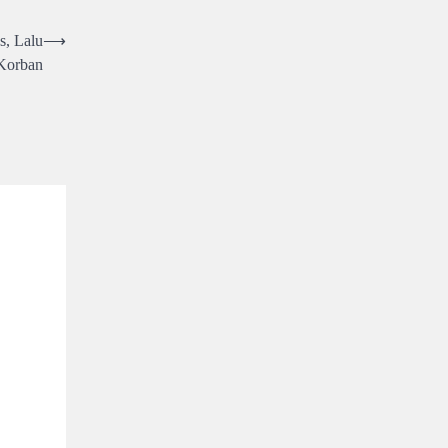
s, Lalu
⟶
Korban