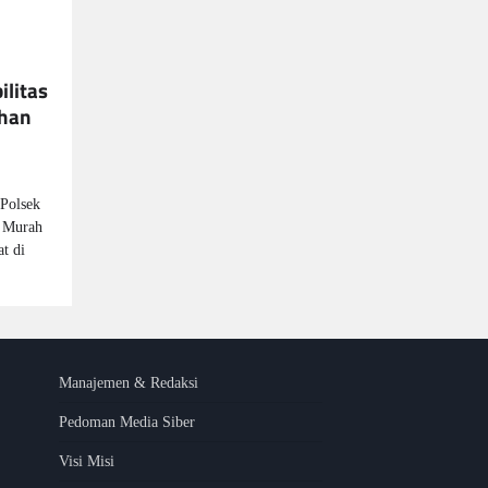
ilitas
uhan
Polsek
 Murah
t di
Manajemen & Redaksi
Pedoman Media Siber
Visi Misi