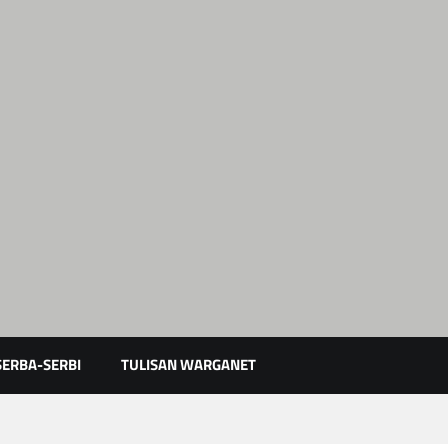
Karimun Kepri
SERBA-SERBI
TULISAN WARGANET