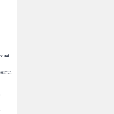
a
astal
Karimun
i
mui
r