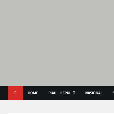
Lendoot.com | Trend Berita 
Berita Terkini & Aktual
HOME
RIAU – KEPRI
NASIONAL