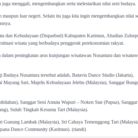
 juga menggali, mengembangkan serta melestarikan nilai seni budaya.
m maupun luar negeri. Selain itu juga kita ingin mengembangkan nilai s
asnya.
ata dan Kebudayaan (Disparbud) Kabupaten Karimun, Ahadian Zulsept
estinasi wisata yang berbudaya penggerak perekonomian rakyat.
uga dalam peningkatan arus kunjungan wisatawan Nusantara dan wisata
 Budaya Nusantara tersebut adalah, Batavia Dance Studio (Jakarta),
tai Mayang Sari, Majelis Kebudayaan Jelebu (Malaysia), Sanggar Bung
bilahan), Sanggar Seni Amuta Wapuri – Noken Star (Papua), Sangga
ang), Suluh Tingkah Kesuma Tari (Malaysia).
tari Gunung Lambak (Malaysia), Sri Cahaya Temenggong Tari (Malaysi
sana Dance Community (Karimun). (riandi)