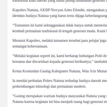
tradisional khas daerah yang mulai jarang dimainkan generasi
Kapolres Natuna, AKBP Novyan Aries Efendie, mengatakan pe
identitas budaya Natuna yang harus terus dijaga keberlangsun
“Turnamen ini kami selenggarakan tidak hanya untuk memeri
kembali permainan tradisional di tengah generasi muda. Kami 
Menurut Kapolres, melalui turnamen tersebut para pelajar juga dia
semangat kebersamaan.
“Melalui kegiatan seperti ini, kami berharap hubungan Polri
bersama dan diwariskan kepada generasi berikutnya,” tambahn
Ketua Komunitas Gasing Kabupaten Natuna, Wan Aris Munand
Ia menilai perhatian Polres Natuna terhadap budaya daerah men
perkembangan teknologi dan permainan modern.
“Gasing merupakan warisan budaya masyarakat Natuna yang s
Natuna karena kegiatan ini bisa menjadi ruang bagi generasi 