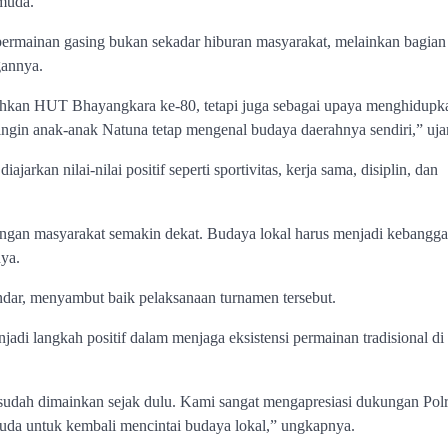
 muda.
rmainan gasing bukan sekadar hiburan masyarakat, melainkan bagian 
gannya.
ahkan HUT Bhayangkara ke-80, tetapi juga sebagai upaya menghidupk
ingin anak-anak Natuna tetap mengenal budaya daerahnya sendiri,” uja
jarkan nilai-nilai positif seperti sportivitas, kerja sama, disiplin, dan
 dengan masyarakat semakin dekat. Budaya lokal harus menjadi kebangg
ya.
ar, menyambut baik pelaksanaan turnamen tersebut.
jadi langkah positif dalam menjaga eksistensi permainan tradisional di
udah dimainkan sejak dulu. Kami sangat mengapresiasi dukungan Pol
muda untuk kembali mencintai budaya lokal,” ungkapnya.