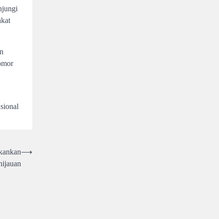
njungi
akat
un
nomor
sional
ekankan
⟶
hijauan