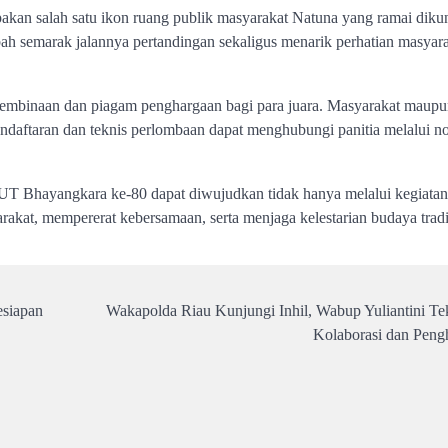
pakan salah satu ikon ruang publik masyarakat Natuna yang ramai diku
h semarak jalannya pertandingan sekaligus menarik perhatian masyar
 pembinaan dan piagam penghargaan bagi para juara. Masyarakat maup
 pendaftaran dan teknis perlombaan dapat menghubungi panitia melalui 
HUT Bhayangkara ke-80 dapat diwujudkan tidak hanya melalui kegiatan
rakat, mempererat kebersamaan, serta menjaga kelestarian budaya tradi
siapan
Wakapolda Riau Kunjungi Inhil, Wabup Yuliantini T
Kolaborasi dan Peng