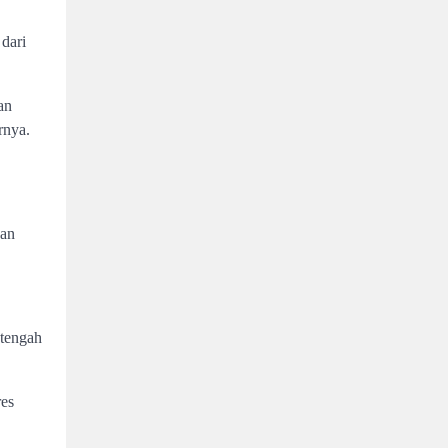
dari
an
rnya.
aan
 tengah
res