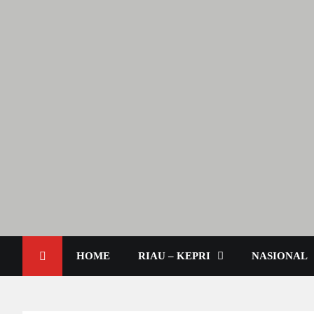
Lendoot.com | Trend Berita
Berita Terkini & Aktual
HOME
RIAU – KEPRI
NASIONAL