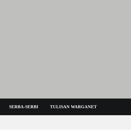
 Karimun Kepri
SERBA-SERBI
TULISAN WARGANET