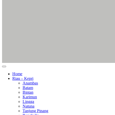
Home
Riau – Kepri
Anambas
Batam
Bintan
Karimun
Lingga
Natuna
Tanjung Pinang