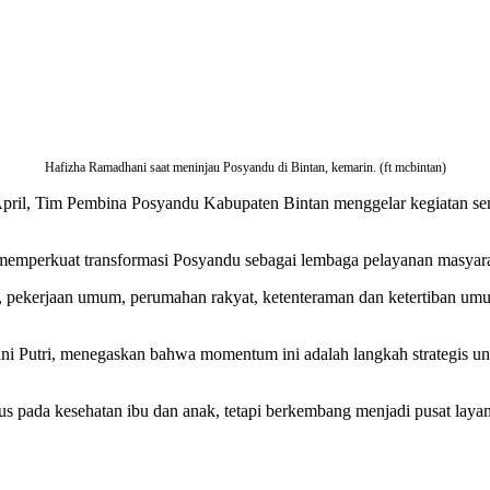
Hafizha Ramadhani saat meninjau Posyandu di Bintan, kemarin. (ft mcbintan)
pril, Tim Pembina Posyandu Kabupaten Bintan menggelar kegiatan sem
 memperkuat transformasi Posyandu sebagai lembaga pelayanan masyar
ekerjaan umum, perumahan rakyat, ketenteraman dan ketertiban umum 
Putri, menegaskan bahwa momentum ini adalah langkah strategis unt
kus pada kesehatan ibu dan anak, tetapi berkembang menjadi pusat laya