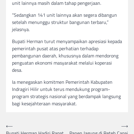
unit lainnya masih dalam tahap pengerjaan.
“Sedangkan 141 unit lainnya akan segera dibangun
setelah menunggu struktur bangunan terbaru,”
jelasnya.
Bupati Herman turut menyampaikan apresiasi kepada
pemerintah pusat atas perhatian terhadap
pembangunan daerah, khususnya dalam mendorong
penguatan ekonomi masyarakat melalui koperasi
desa.
Ia menegaskan komitmen Pemerintah Kabupaten
Indragiri Hilir untuk terus mendukung program-
program strategis nasional yang berdampak langsung
bagi kesejahteraan masyarakat.
Post
⟵
⟶
Bupati Herman Hadiri Rapat
Panen Jagung di Reteh Capai