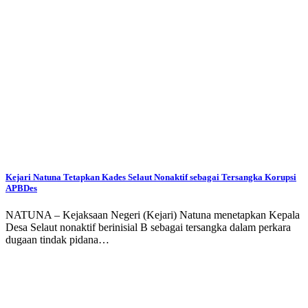
Kejari Natuna Tetapkan Kades Selaut Nonaktif sebagai Tersangka Korupsi
APBDes
NATUNA – Kejaksaan Negeri (Kejari) Natuna menetapkan Kepala
Desa Selaut nonaktif berinisial B sebagai tersangka dalam perkara
dugaan tindak pidana…