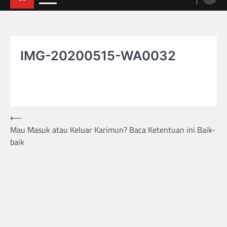
IMG-20200515-WA0032
Post
⟵
Mau Masuk atau Keluar Karimun? Baca Ketentuan ini Baik-
navigation
baik