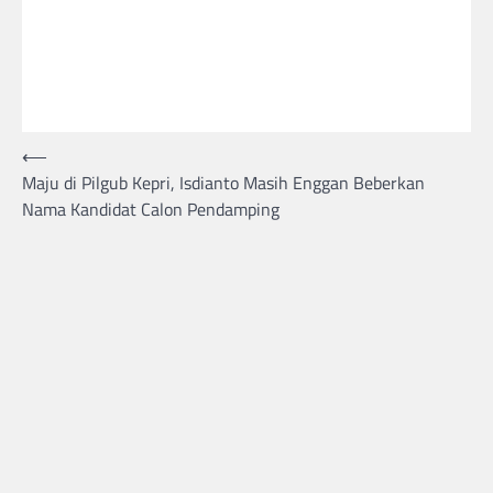
⟵
Post
Maju di Pilgub Kepri, Isdianto Masih Enggan Beberkan
navigation
Nama Kandidat Calon Pendamping