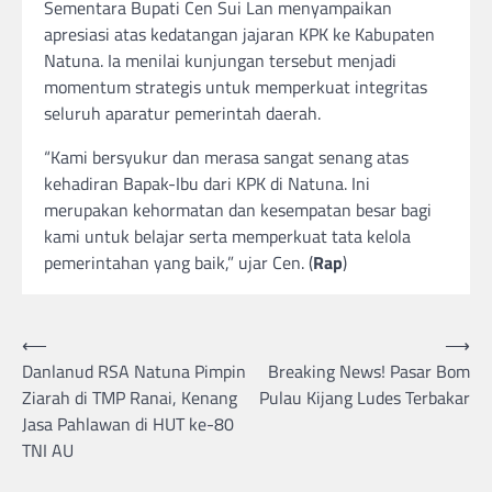
Sementara Bupati Cen Sui Lan menyampaikan
apresiasi atas kedatangan jajaran KPK ke Kabupaten
Natuna. Ia menilai kunjungan tersebut menjadi
momentum strategis untuk memperkuat integritas
seluruh aparatur pemerintah daerah.
“Kami bersyukur dan merasa sangat senang atas
kehadiran Bapak-Ibu dari KPK di Natuna. Ini
merupakan kehormatan dan kesempatan besar bagi
kami untuk belajar serta memperkuat tata kelola
pemerintahan yang baik,” ujar Cen. (
Rap
)
Post
⟵
⟶
Danlanud RSA Natuna Pimpin
Breaking News! Pasar Bom
navigation
Ziarah di TMP Ranai, Kenang
Pulau Kijang Ludes Terbakar
Jasa Pahlawan di HUT ke-80
TNI AU