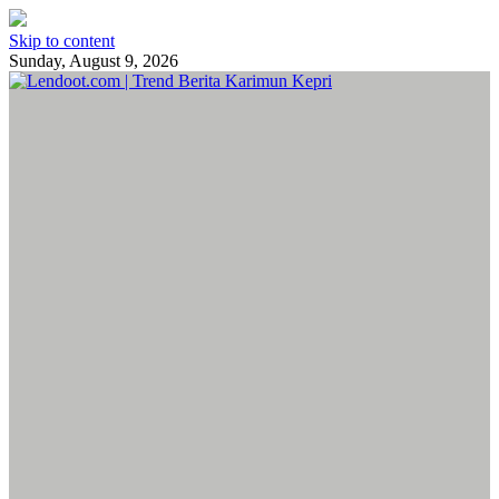
Skip to content
Sunday, August 9, 2026
Lendoot.com | Trend Berita Karimun Kepri
Berita Terkini & Aktual