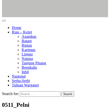
Home
Riau – Kepri
Anambas
Batam
Bintan
Karimun
Lingga
Natuna
Tanjung Pinang
Bengkalis
Inhil
Nasional
Serba-Serbi
Tulisan Warganet
Search for:
0511_Pelni