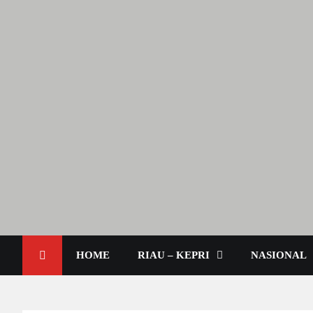
Berita Terkini & Aktual
Lendoot.com | Trend Berita
HOME
RIAU – KEPRI
NASIONAL