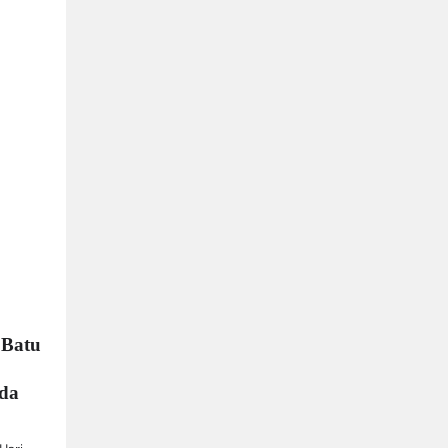
 Batu
nda