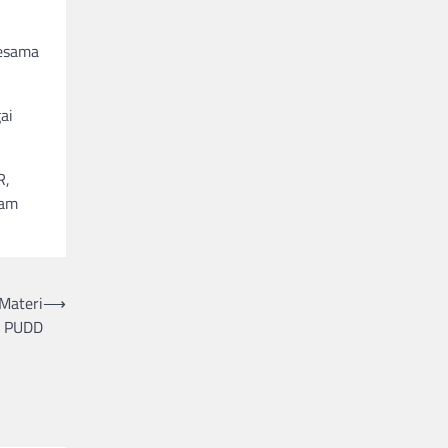
sesama
ai
R,
nam
Materi
⟶
PUDD