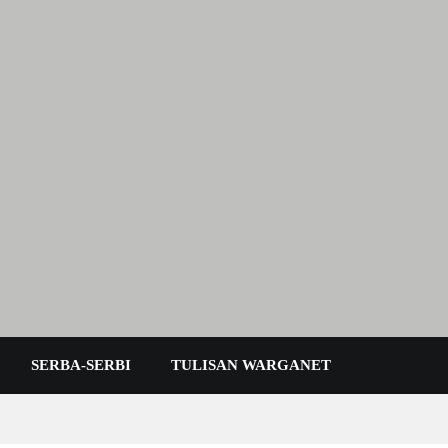
 Karimun Kepri
SERBA-SERBI
TULISAN WARGANET