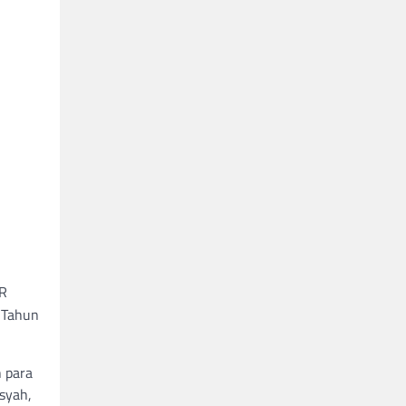
AR
/Tahun
 para
syah,