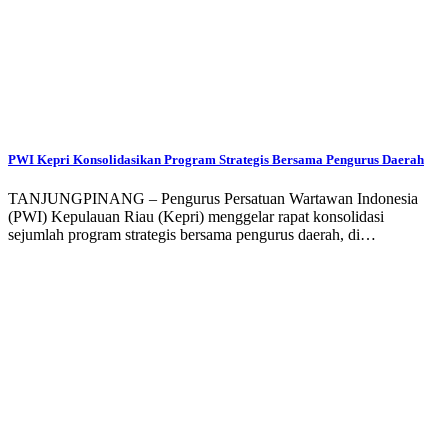
PWI Kepri Konsolidasikan Program Strategis Bersama Pengurus Daerah
TANJUNGPINANG – Pengurus Persatuan Wartawan Indonesia
(PWI) Kepulauan Riau (Kepri) menggelar rapat konsolidasi
sejumlah program strategis bersama pengurus daerah, di…