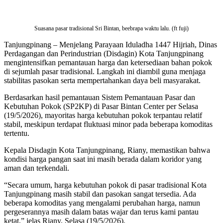
Suasana pasar tradisional Sri Bintan, beebrapa waktu lalu. (ft fuji)
Tanjungpinang – Menjelang Parayaan Iduladha 1447 Hijriah, Dinas
Perdagangan dan Perindustrian (Disdagin) Kota Tanjungpinang
mengintensifkan pemantauan harga dan ketersediaan bahan pokok
di sejumlah pasar tradisional. Langkah ini diambil guna menjaga
stabilitas pasokan serta mempertahankan daya beli masyarakat.
Berdasarkan hasil pemantauan Sistem Pemantauan Pasar dan
Kebutuhan Pokok (SP2KP) di Pasar Bintan Center per Selasa
(19/5/2026), mayoritas harga kebutuhan pokok terpantau relatif
stabil, meskipun terdapat fluktuasi minor pada beberapa komoditas
tertentu.
Kepala Disdagin Kota Tanjungpinang, Riany, memastikan bahwa
kondisi harga pangan saat ini masih berada dalam koridor yang
aman dan terkendali.
“Secara umum, harga kebutuhan pokok di pasar tradisional Kota
Tanjungpinang masih stabil dan pasokan sangat tersedia. Ada
beberapa komoditas yang mengalami perubahan harga, namun
pergeserannya masih dalam batas wajar dan terus kami pantau
ketat,” jelas Riany, Selasa (19/5/2026).