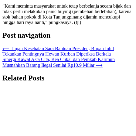
“Kami meminta masyarakat untuk tetap berbelanja secara bijak dan
tidak perlu melakukan panic buying (pembelian berlebihan), karena
stok bahan pokok di Kota Tanjungpinang dijamin mencukupi
hingga hari raya nanti,” pungkasnya. (fji)
Post navigation
⟵
Tinjau Kesehatan Sapi Bantuan Presiden, Bupati Inhil
Tekankan Pentingnya Hewan Kurban Diperiksa Berkala
Sinergi Kawal Asta Cita, Bea Cukai dan Pemkab Karimun
Musnahkan Barang Ilegal Senilai Rp10,9 Miliar
⟶
Related Posts