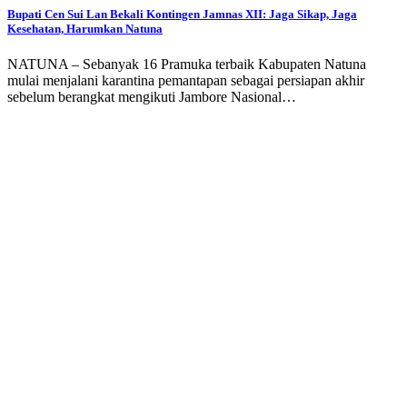
Bupati Cen Sui Lan Bekali Kontingen Jamnas XII: Jaga Sikap, Jaga
Kesehatan, Harumkan Natuna
NATUNA – Sebanyak 16 Pramuka terbaik Kabupaten Natuna
mulai menjalani karantina pemantapan sebagai persiapan akhir
sebelum berangkat mengikuti Jambore Nasional…