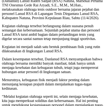
(Danlanud) Lanud Raden Sadjad (RSA) Natuna, Marsekal Pertama
TNI Onesmus Gede Rai Aryadi, S.E., M.M., M.Han.,
melaksanakan olahraga tenis outdoor bersama jajaran pejabat dan
personel Lanud RSA di Lapangan Tenis Dirgantara Lanud RSA,
Kabupaten Natuna, Provinsi Kepulauan Riau, Sabtu (11/4/2026).
Kegiatan olahraga tersebut berlangsung dalam suasana penuh
semangat dan kebersamaan. Sejumlah pejabat utama dan personel
Lanud RSA turut ambil bagian dalam pertandingan tenis yang
digelar secara santai namun tetap menjunjung tinggi sportivitas.
Kegiatan ini menjadi salah satu bentuk pembinaan fisik yang rutin
dilaksanakan di lingkungan Lanud RSA.
Dalam kesempatan tersebut, Danlanud RSA menyampaikan bahwa
olahraga bersama memiliki banyak manfaat, tidak hanya untuk
menjaga kesehatan dan kebugaran tubuh, tetapi juga mempererat
hubungan antar personel di lingkungan satuan.
Menurutnya, kebugaran fisik menjadi faktor penting dalam
menunjang kesiapan prajurit dalam menjalankan tugas-tugas
kedinasan.
“Melalui kegiatan olahraga seperti ini, selain menjaga kesehatan,
kita juga memperkuat soliditas dan kebersamaan. Hal ini penting
untuk mendukung kesiapsiagaan personel dalam menjalankan tugas,