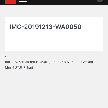
IMG-20191213-WA0050
Post
⟵
Inilah Keseruan Ibu Bhayangkari Polres Karimun Bersama
navigation
Murid SLB Sehati