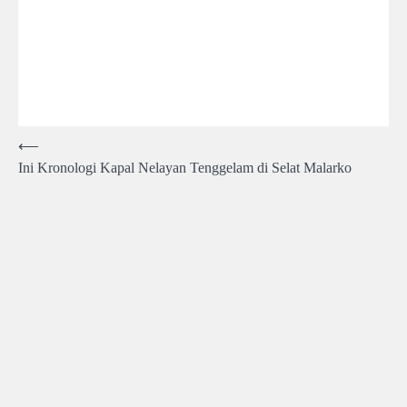
Post
⟵
Ini Kronologi Kapal Nelayan Tenggelam di Selat Malarko
navigation