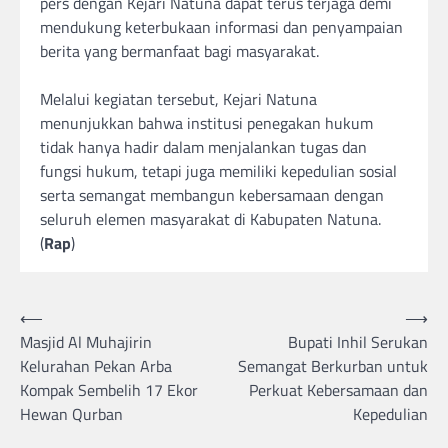
pers dengan Kejari Natuna dapat terus terjaga demi
mendukung keterbukaan informasi dan penyampaian
berita yang bermanfaat bagi masyarakat.
‎Melalui kegiatan tersebut, Kejari Natuna
menunjukkan bahwa institusi penegakan hukum
tidak hanya hadir dalam menjalankan tugas dan
fungsi hukum, tetapi juga memiliki kepedulian sosial
serta semangat membangun kebersamaan dengan
seluruh elemen masyarakat di Kabupaten Natuna.
(
Rap
)
Post
⟵
⟶
Masjid Al Muhajirin
Bupati Inhil Serukan
navigation
Kelurahan Pekan Arba
Semangat Berkurban untuk
Kompak Sembelih 17 Ekor
Perkuat Kebersamaan dan
Hewan Qurban
Kepedulian