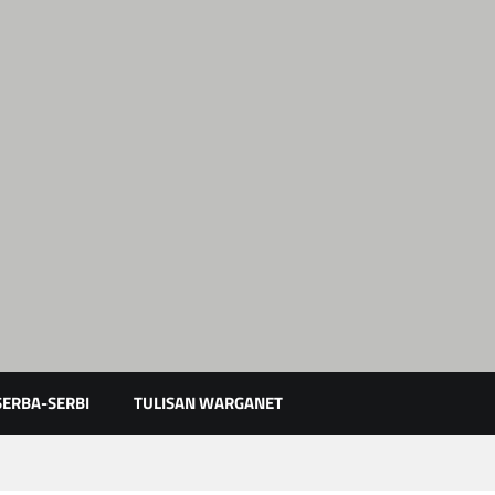
Karimun Kepri
SERBA-SERBI
TULISAN WARGANET