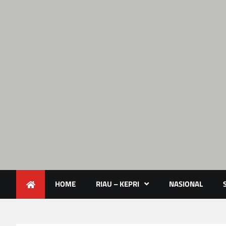
Lendoot.com | Trend Berita 
Berita Terkini & Aktual
HOME
RIAU – KEPRI
NASIONAL