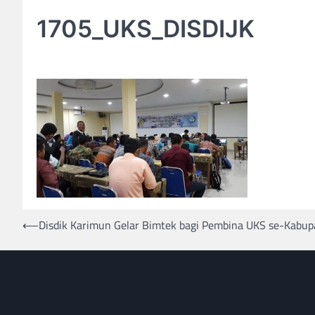
1705_UKS_DISDIJK
Post
⟵
Disdik Karimun Gelar Bimtek bagi Pembina UKS se-Kabu
navigation