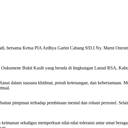
 bersama Ketua PIA Ardhya Garini Cabang 9/D.I Ny. Marni Onesmus 
tan Oukumene Bukit Kasih yang berada di lingkungan Lanud RSA, Kabu
 Ranai dalam suasana khidmat, penuh ketenangan, dan kebersamaan. 
itual.
ian pimpinan terhadap pembinaan mental dan rohani personel. Selain i
 keimanan sekaligus memperkuat nilai-nilai toleransi antar umat berag
ati.