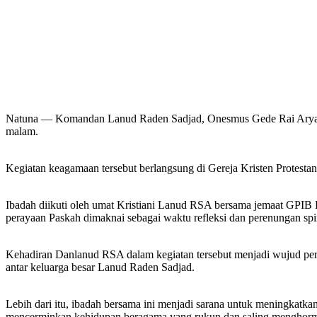
Natuna — Komandan Lanud Raden Sadjad, Onesmus Gede Rai Aryadi,
malam.
Kegiatan keagamaan tersebut berlangsung di Gereja Kristen Protes
Ibadah diikuti oleh umat Kristiani Lanud RSA bersama jemaat GPIB
perayaan Paskah dimaknai sebagai waktu refleksi dan perenungan spir
Kehadiran Danlanud RSA dalam kegiatan tersebut menjadi wujud perhat
antar keluarga besar Lanud Raden Sadjad.
Lebih dari itu, ibadah bersama ini menjadi sarana untuk meningkatkan
mencerminkan kehidupan beragama yang rukun dan saling menghorm