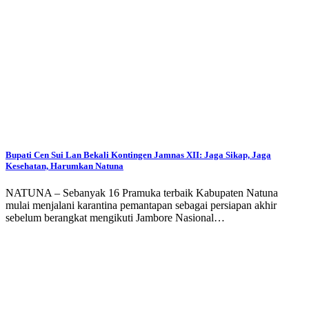
Bupati Cen Sui Lan Bekali Kontingen Jamnas XII: Jaga Sikap, Jaga
Kesehatan, Harumkan Natuna
NATUNA – Sebanyak 16 Pramuka terbaik Kabupaten Natuna
mulai menjalani karantina pemantapan sebagai persiapan akhir
sebelum berangkat mengikuti Jambore Nasional…