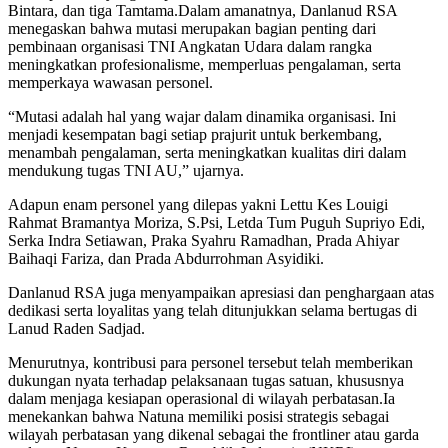
Bintara, dan tiga Tamtama.Dalam amanatnya, Danlanud RSA
menegaskan bahwa mutasi merupakan bagian penting dari
pembinaan organisasi TNI Angkatan Udara dalam rangka
meningkatkan profesionalisme, memperluas pengalaman, serta
memperkaya wawasan personel.
“Mutasi adalah hal yang wajar dalam dinamika organisasi. Ini
menjadi kesempatan bagi setiap prajurit untuk berkembang,
menambah pengalaman, serta meningkatkan kualitas diri dalam
mendukung tugas TNI AU,” ujarnya.
Adapun enam personel yang dilepas yakni Lettu Kes Louigi
Rahmat Bramantya Moriza, S.Psi, Letda Tum Puguh Supriyo Edi,
Serka Indra Setiawan, Praka Syahru Ramadhan, Prada Ahiyar
Baihaqi Fariza, dan Prada Abdurrohman Asyidiki.
Danlanud RSA juga menyampaikan apresiasi dan penghargaan atas
dedikasi serta loyalitas yang telah ditunjukkan selama bertugas di
Lanud Raden Sadjad.
Menurutnya, kontribusi para personel tersebut telah memberikan
dukungan nyata terhadap pelaksanaan tugas satuan, khususnya
dalam menjaga kesiapan operasional di wilayah perbatasan.Ia
menekankan bahwa Natuna memiliki posisi strategis sebagai
wilayah perbatasan yang dikenal sebagai the frontliner atau garda