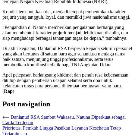
terdepan Negara Kesatuan Republik Indonesia (NKRI).
Kondisi tersebut, kata dia, menjadi tempat pembentukan karakter
prajurit yang tangguh, loyal, dan memiliki jiwa nasionalisme tinggi.
“Pengabdian di Natuna memberikan pengalaman berharga yang
akan membentuk karakter prajurit menjadi lebih kuat, disiplin, dan
siap menghadapi berbagai tantangan tugas ke depan,” tambahnya.
Di akhir kegiatan, Danlanud RSA berpesan kepada seluruh personel
yang akan bertugas di satuan baru agar senantiasa menjaga nama
baik satuan, menjunjung tinggi profesionalisme, serta terus
memberikan kontribusi terbaik bagi TNI Angkatan Udara.
Apel pelepasan berlangsung khidmat dan penuh rasa kebersamaan,
ditutup dengan pemberian ucapan selamat serta doa untuk
kelancaran tugas para personel di tempat penugasan yang baru.
(
Rap
)
Post navigation
⟵
Danlanud RSA Sambut Wakasau, Natuna Diperkuat sebagai
Garda Terdepan
Prioriotas, Pemkab Lingga Pastikan Layanan Kesehatan Tetap
Terjamin
⟶