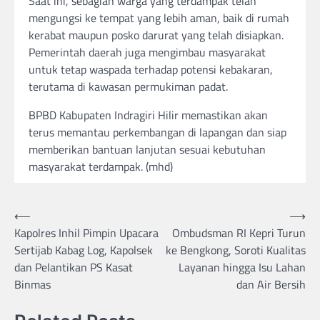
Saat ini, sebagian warga yang terdampak telah
mengungsi ke tempat yang lebih aman, baik di rumah
kerabat maupun posko darurat yang telah disiapkan.
Pemerintah daerah juga mengimbau masyarakat
untuk tetap waspada terhadap potensi kebakaran,
terutama di kawasan permukiman padat.
BPBD Kabupaten Indragiri Hilir memastikan akan
terus memantau perkembangan di lapangan dan siap
memberikan bantuan lanjutan sesuai kebutuhan
masyarakat terdampak. (mhd)
Post
⟵
⟶
Kapolres Inhil Pimpin Upacara
Ombudsman RI Kepri Turun
navigation
Sertijab Kabag Log, Kapolsek
ke Bengkong, Soroti Kualitas
dan Pelantikan PS Kasat
Layanan hingga Isu Lahan
Binmas
dan Air Bersih