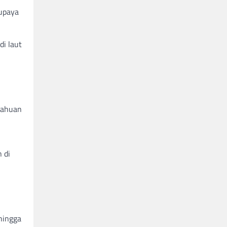
upaya
di laut
tahuan
 di
hingga