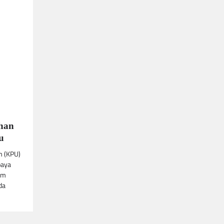
ahan
u
m (KPU)
paya
am
da