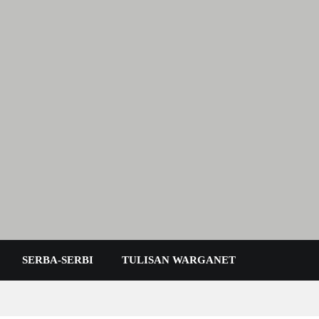
 Karimun Kepri
SERBA-SERBI
TULISAN WARGANET