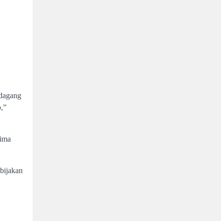
edagang
,”
lima
bijakan