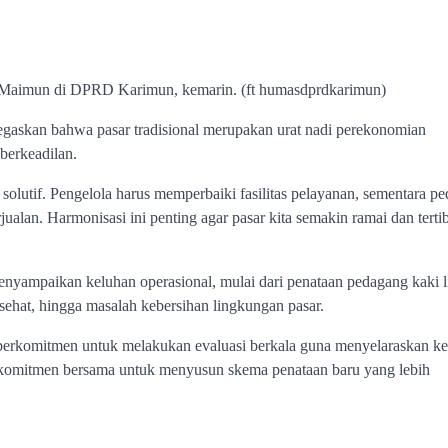
n Maimun di DPRD Karimun, kemarin. (ft humasdprdkarimun)
skan bahwa pasar tradisional merupakan urat nadi perekonomian
 berkeadilan.
olutif. Pengelola harus memperbaiki fasilitas pelayanan, sementara p
an. Harmonisasi ini penting agar pasar kita semakin ramai dan tertib
enyampaikan keluhan operasional, mulai dari penataan pedagang kaki 
 sehat, hingga masalah kebersihan lingkungan pasar.
berkomitmen untuk melakukan evaluasi berkala guna menyelaraskan ke
 komitmen bersama untuk menyusun skema penataan baru yang lebih