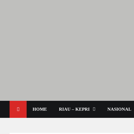
Lendoot.com | Trend Berita
Berita Terkini & Aktual
HOME
RIAU – KEPRI
NASIONAL