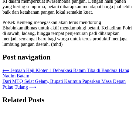
RI dalam memperkuat swasembada pangan. Dengan hasil panen
yang kering sempurna, petani diharapkan mendapat harga jual lebih
baik dan ketahanan pangan lokal semakin kuat.
Polsek Benteng menegaskan akan terus mendorong
Bhabinkamtibmas untuk aktif mendampingi petani. Kehadiran Polri
di sawah, ladang, hingga tempat penjemuran padi diharapkan
menjadi semangat baru bagi warga untuk terus produktif menjaga
lumbung pangan daerah. (mhd)
Post navigation
⟵
Jemaah Haji Kloter 1 Debarkasi Batam Tiba di Bandara Hang
Nadim Batam
Dari MTQ Selat Gelam, Bupati Karimun Paparkan Masa Depan
Pulau Tulang
⟶
Related Posts