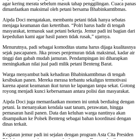
agar kering merata sebelum masuk tahap penggilingan. Cuaca panas
dimanfaatkan maksimal oleh petani bersama Bhabinkamtibmas.
Aipda Doci mengatakan, membantu petani tidak hanya sebatas
menjaga keamanan dan ketertiban. “Polri harus hadir di tengah
masyarakat, termasuk saat petani bekerja. Jemur padi ini bagian dari
kepedulian kami agar hasil panen tidak rusak,” ujarnya.
Menurutnya, padi sebagai komoditas utama harus dijaga kualitasnya
sejak pascapanen. Jika proses penjemuran tidak maksimal, kadar air
tinggi dan gabah mudah jamuran. Pendampingan ini diharapkan
meningkatkan nilai jual padi milik petani Benteng Barat.
Warga menyambut baik kehadiran Bhabinkamtibmas di tengah
kesibukan panen. Mereka merasa terbantu sekaligus termotivasi
karena aparat keamanan ikut turun ke lapangan tanpa sekat. Gotong
royong menjadi kunci kebersamaan antara polisi dan masyarakat.
Aipda Doci juga memanfaatkan momen ini untuk berdialog dengan
petani. Ia menanyakan kendala saat tanam, perawatan, hingga
pemasaran hasil panen. Data dan keluhan warga nantinya akan
disampaikan ke Polsek Benteng sebagai bahan koordinasi dengan
dinas terkait.
Kegiatan jemur padi ini sejalan dengan program Asta Cita Presiden