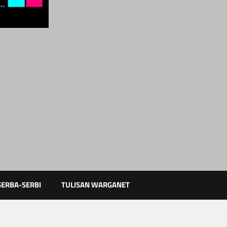
Karimun Kepri
SERBA-SERBI
TULISAN WARGANET