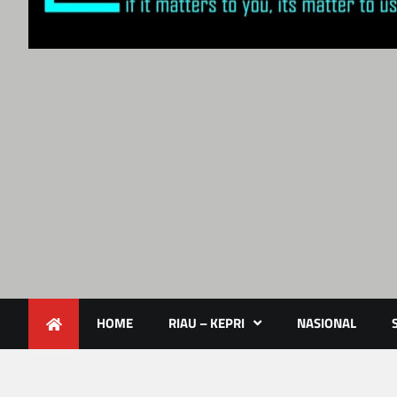
Lendoot.com | Trend Berita 
Berita Terkini & Aktual
HOME
RIAU – KEPRI
NASIONAL