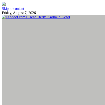
Skip to content
Friday, August 7, 2026
Lendoot.com | Trend Berita Karimun Kepri
Berita Terkini & Aktual