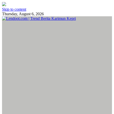
Skip to content
Thursday, August 6, 2026
Lendoot.com | Trend Berita Karimun Kepri
Berita Terkini & Aktual