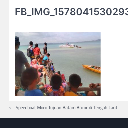
FB_IMG_157804153029
Post
⟵
Speedboat Moro Tujuan Batam Bocor di Tengah Laut
navigation