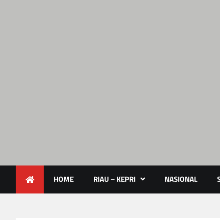
Lendoot.com | Trend Berita 
Berita Terkini & Aktual
HOME
RIAU – KEPRI
NASIONAL