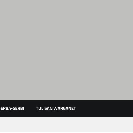
Karimun Kepri
SERBA-SERBI
TULISAN WARGANET