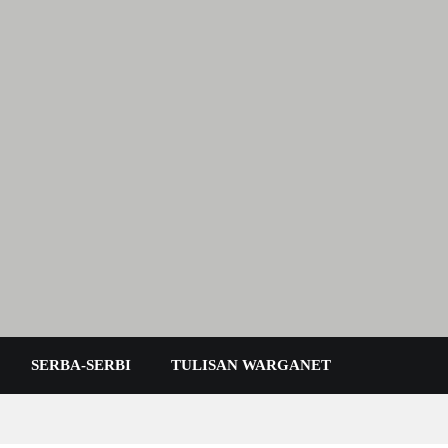
 Karimun Kepri
SERBA-SERBI
TULISAN WARGANET