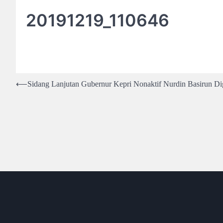
20191219_110646
Post
⟵
Sidang Lanjutan Gubernur Kepri Nonaktif Nurdin Basirun Di
navigation