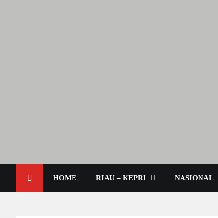
Lendoot.com | Trend Berita
Berita Terkini & Aktual
HOME
RIAU – KEPRI
NASIONAL