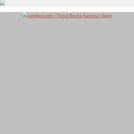
Skip
to
Berita Terkini & Aktual
Lendoot.com | Trend Berita
content
Karimun Kepri