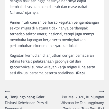
dengan baik sehingga hasilnya nantinya dapat
kembali dirasakan oleh daerah dan masyarakat
Natuna,” ujarnya.
Pemerintah daerah berharap kegiatan pengembangan
sektor migas di Natuna tidak hanya berdampak
terhadap sektor energi nasional, tetapi juga mampu
membuka lapangan kerja serta meningkatkan
pertumbuhan ekonomi masyarakat lokal.
Kegiatan kemudian dilanjutkan dengan pemaparan
teknis terkait pelaksanaan geophysical dan
geotechnical survey wilayah kerja migas Tuna serta
sesi diskusi bersama peserta sosialisasi. (
Rap
)
Post
⟵
⟶
AJI Tanjungpinang Gelar
Per Mei 2026, Kunjungan
navigation
Diskusi Kebebasan Pers di
Wisman ke Tanjungpinang
Penyengat
Tunjukkan Tren Positif di