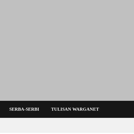
 Karimun Kepri
SERBA-SERBI
TULISAN WARGANET