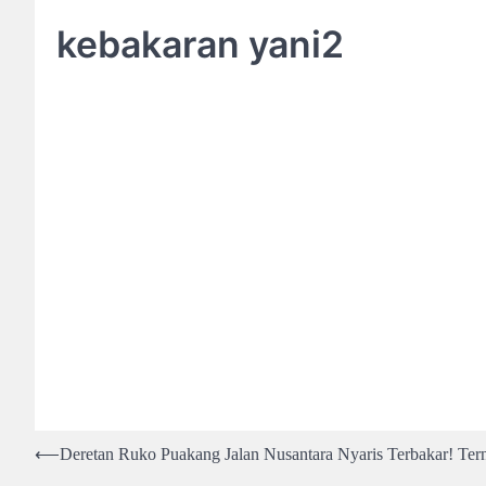
kebakaran yani2
Post
⟵
Deretan Ruko Puakang Jalan Nusantara Nyaris Terbakar! Ter