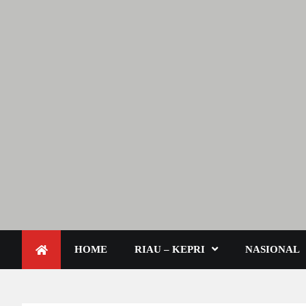
Lendoot.com | Trend Berita
Berita Terkini & Aktual
HOME
RIAU – KEPRI
NASIONAL